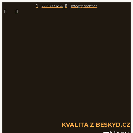
Přeskočit
777 888 494
info@qbrent.cz
na
obsah
KVALITA Z BESKYD.CZ